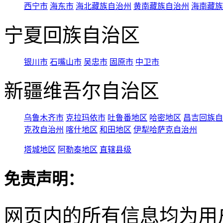
西宁市
海东市
海北藏族自治州
黄南藏族自治州
海南藏族
宁夏回族自治区
银川市
石嘴山市
吴忠市
固原市
中卫市
新疆维吾尔自治区
乌鲁木齐市
克拉玛依市
吐鲁番地区
哈密地区
昌吉回族自
克孜自治州
喀什地区
和田地区
伊犁哈萨克自治州
塔城地区
阿勒泰地区
直辖县级
免责声明：
网页内的所有信息均为用