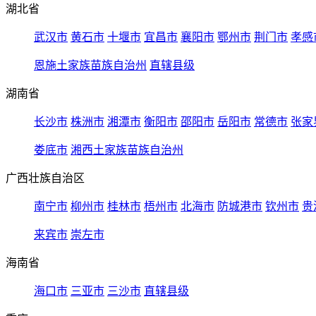
湖北省
武汉市
黄石市
十堰市
宜昌市
襄阳市
鄂州市
荆门市
孝感
恩施土家族苗族自治州
直辖县级
湖南省
长沙市
株洲市
湘潭市
衡阳市
邵阳市
岳阳市
常德市
张家
娄底市
湘西土家族苗族自治州
广西壮族自治区
南宁市
柳州市
桂林市
梧州市
北海市
防城港市
钦州市
贵
来宾市
崇左市
海南省
海口市
三亚市
三沙市
直辖县级