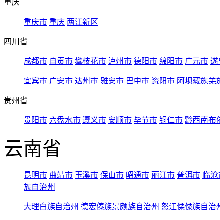
重庆
重庆市
重庆
两江新区
四川省
成都市
自贡市
攀枝花市
泸州市
德阳市
绵阳市
广元市
遂
宜宾市
广安市
达州市
雅安市
巴中市
资阳市
阿坝藏族羌
贵州省
贵阳市
六盘水市
遵义市
安顺市
毕节市
铜仁市
黔西南布
云南省
昆明市
曲靖市
玉溪市
保山市
昭通市
丽江市
普洱市
临沧
族自治州
大理白族自治州
德宏傣族景颇族自治州
怒江傈僳族自治