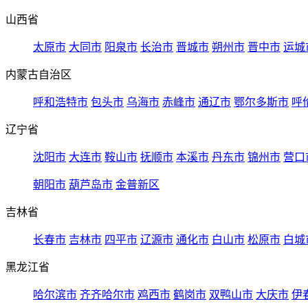
山西省
太原市
大同市
阳泉市
长治市
晋城市
朔州市
晋中市
运城
内蒙古自治区
呼和浩特市
包头市
乌海市
赤峰市
通辽市
鄂尔多斯市
呼
辽宁省
沈阳市
大连市
鞍山市
抚顺市
本溪市
丹东市
锦州市
营口
朝阳市
葫芦岛市
金普新区
吉林省
长春市
吉林市
四平市
辽源市
通化市
白山市
松原市
白城
黑龙江省
哈尔滨市
齐齐哈尔市
鸡西市
鹤岗市
双鸭山市
大庆市
伊