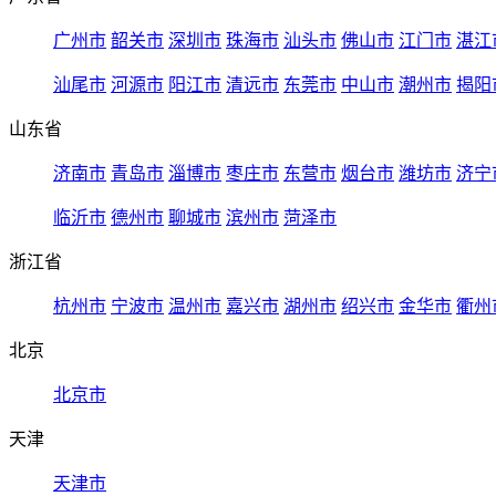
广州市
韶关市
深圳市
珠海市
汕头市
佛山市
江门市
湛江
汕尾市
河源市
阳江市
清远市
东莞市
中山市
潮州市
揭阳
山东省
济南市
青岛市
淄博市
枣庄市
东营市
烟台市
潍坊市
济宁
临沂市
德州市
聊城市
滨州市
菏泽市
浙江省
杭州市
宁波市
温州市
嘉兴市
湖州市
绍兴市
金华市
衢州
北京
北京市
天津
天津市