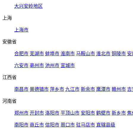
大兴安岭地区
上海
上海市
安徽省
合肥市
芜湖市
蚌埠市
淮南市
马鞍山市
淮北市
铜陵市
安
六安市
亳州市
池州市
宣城市
江西省
南昌市
景德镇市
萍乡市
九江市
新余市
鹰潭市
赣州市
吉
河南省
郑州市
开封市
洛阳市
平顶山市
安阳市
鹤壁市
新乡市
焦
南阳市
商丘市
信阳市
周口市
驻马店市
直辖县级