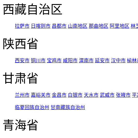
西藏自治区
拉萨市
日喀则市
昌都市
山南地区
那曲地区
阿里地区
林
陕西省
西安市
铜川市
宝鸡市
咸阳市
渭南市
延安市
汉中市
榆林
甘肃省
兰州市
嘉峪关市
金昌市
白银市
天水市
武威市
张掖市
平
临夏回族自治州
甘南藏族自治州
青海省