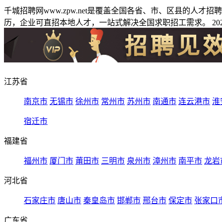
千城招聘网www.zpw.net是覆盖全国各省、市、区县的人
历，企业可直招本地人才，一站式解决全国求职招工需求。 2026
江苏省
南京市
无锡市
徐州市
常州市
苏州市
南通市
连云港市
淮
宿迁市
福建省
福州市
厦门市
莆田市
三明市
泉州市
漳州市
南平市
龙岩
河北省
石家庄市
唐山市
秦皇岛市
邯郸市
邢台市
保定市
张家口
广东省